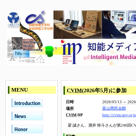
MENU
CVIM
(2026年5月)に参加
2026/05/13 ～ 2026
日時
富山県民会館
場所
http://cvim.ipsj.or.jp
CVIM
HP
梁 誠さん、酒井 柊斗さんが第246回